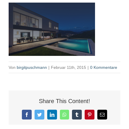
Von
birgitpuschmann
|
Februar 11th, 2015
|
0 Kommentare
Share This Content!
Facebook
Twitter
LinkedIn
WhatsApp
Tumblr
Pinterest
E-
Mail