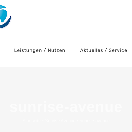
Leistungen / Nutzen
Aktuelles / Service
sunrise-avenue
Startseite
•
Sunrise Avenue
•
sunrise-avenue