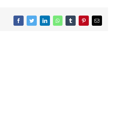
Facebook
Twitter
LinkedIn
WhatsApp
Tumblr
Pinterest
E-
Mail