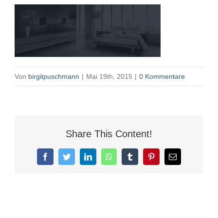
Von
birgitpuschmann
|
Mai 19th, 2015
|
0 Kommentare
Share This Content!
Facebook
Twitter
LinkedIn
WhatsApp
Tumblr
Pinterest
E-
Mail