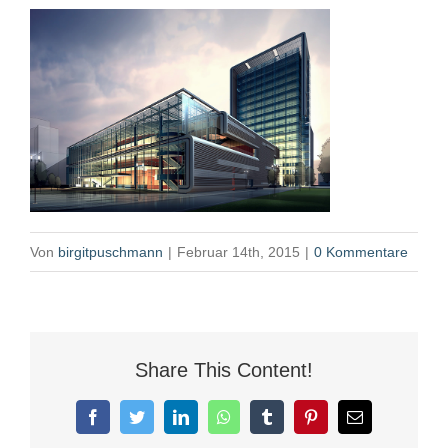
Von
birgitpuschmann
|
Februar 14th, 2015
|
0 Kommentare
Share This Content!
Facebook
Twitter
LinkedIn
WhatsApp
Tumblr
Pinterest
E-
Mail