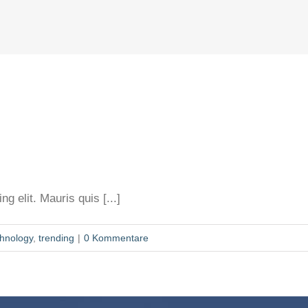
g elit. Mauris quis [...]
chnology
,
trending
|
0 Kommentare