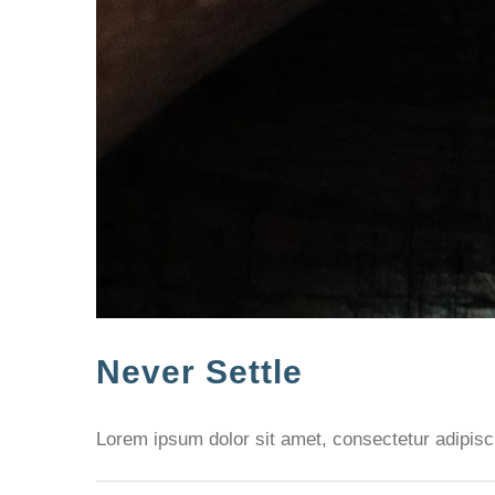
Never Settle
Lorem ipsum dolor sit amet, consectetur adipiscin